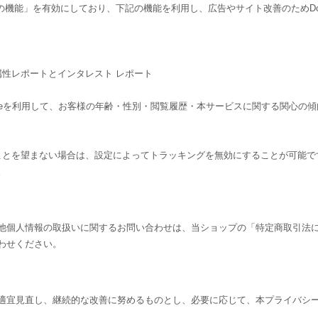
告向けの機能」を有効にしており、下記の機能を利用し、広告やサイト改善のためDouble
ーザー属性レポートとインタレスト レポート
csのCookieを利用して、お客様の年齢・性別・閲覧履歴・本サービスに関する
されることを望まない場合は、設定によってトラッキングを無効にすることが可能です。Go
。
他個人情報の取扱いに関するお問い合わせは、当ショップの「特定商取引法
わせください。
適宜見直し、継続的な改善に努めるものとし、必要に応じて、本プライバシ