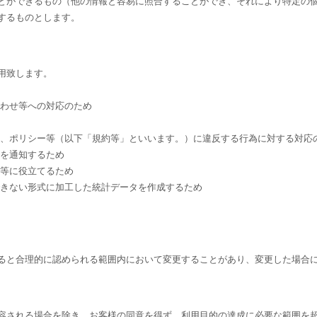
とができるもの（他の情報と容易に照合することができ、それにより特定の
するものとします。
用致します。
合わせ等への対応のため
約、ポリシー等（以下「規約等」といいます。）に違反する行為に対する対応
どを通知するため
発等に役立てるため
できない形式に加工した統計データを作成するため
ると合理的に認められる範囲内において変更することがあり、変更した場合
容される場合を除き、お客様の同意を得ず、利用目的の達成に必要な範囲を